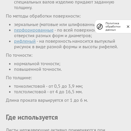
специальных валов изделию придают заданную
толщину.
По методы обработки поверхности:
зеркальные (матовые или шлифованные);
Политика
обработки
перфорированные
- по всей поверхности наносятся
данных
отверстия разных форм и диаметров;
рифленый
- на поверхность наносится выпуклый
рисунок в виде разной формы и высоты рифелей.
По точности:
нормальной точности;
повышенной точности.
По толщине:
тонколистовой - от 0,5 до 3,9 мм;
толстолистовой - от 4 до 16,5 мм.
Длина проката варьируется от 1 до 6 м.
Где используется
Листы нержавеющие активно применяются при