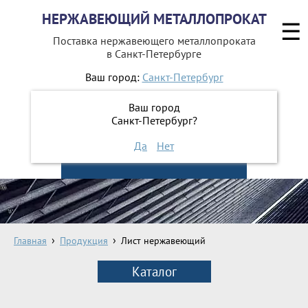
НЕРЖАВЕЮЩИЙ МЕТАЛЛОПРОКАТ
☰
Поставка нержавеющего металлопроката
в Санкт-Петербурге
Ваш город:
Санкт-Петербург
642-41-48
+7 (812)
Ваш город
642-41-49
+7 (812)
Санкт-Петербург?
Да
Нет
ЗАКАЗАТЬ ОБРАТНЫЙ ЗВОНОК
Главная
Продукция
Лист нержавеющий
Каталог