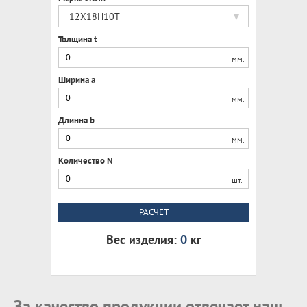
12Х18Н10Т
Толщина t
мм.
Ширина a
мм.
Длинна b
мм.
Количество N
шт.
РАСЧЕТ
Вес изделия:
0
кг
За качество продукции отвечает наш