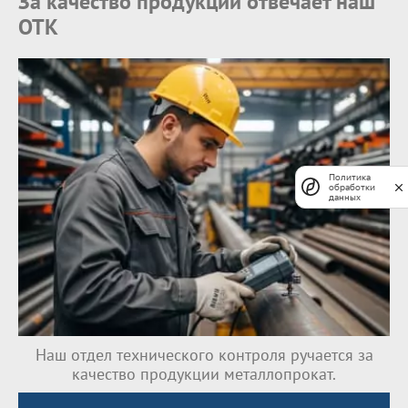
За качество продукции отвечает наш
ОТК
Политика
обработки
данных
Наш отдел технического контроля ручается за
качество продукции металлопрокат.