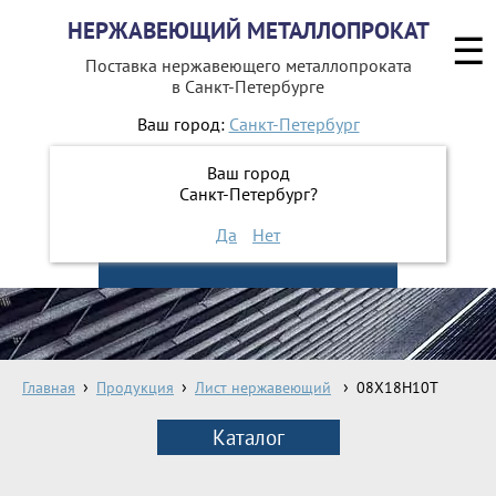
НЕРЖАВЕЮЩИЙ МЕТАЛЛОПРОКАТ
☰
Поставка нержавеющего металлопроката
в Санкт-Петербурге
Ваш город:
Санкт-Петербург
642-41-49
+7 (812)
Ваш город
642-41-48
+7 (812)
Санкт-Петербург?
Да
Нет
ЗАКАЗАТЬ ОБРАТНЫЙ ЗВОНОК
Главная
Продукция
Лист нержавеющий
08Х18Н10Т
Каталог