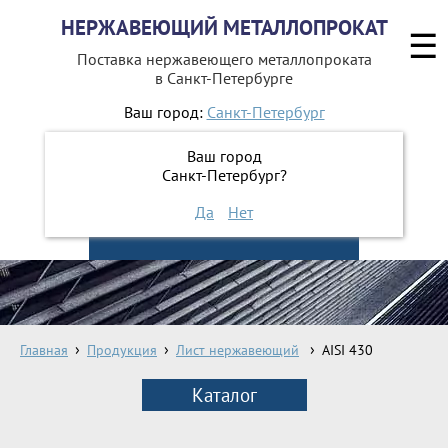
НЕРЖАВЕЮЩИЙ МЕТАЛЛОПРОКАТ
☰
Поставка нержавеющего металлопроката
в Санкт-Петербурге
Ваш город:
Санкт-Петербург
642-41-48
+7 (812)
Ваш город
642-41-49
+7 (812)
Санкт-Петербург?
Да
Нет
ЗАКАЗАТЬ ОБРАТНЫЙ ЗВОНОК
Главная
Продукция
Лист нержавеющий
AISI 430
Каталог