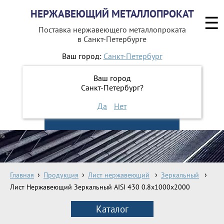
НЕРЖАВЕЮЩИЙ МЕТАЛЛОПРОКАТ
☰
Поставка нержавеющего металлопроката
в Санкт-Петербурге
Ваш город:
Санкт-Петербург
642-41-48
+7 (812)
Ваш город
642-41-49
+7 (812)
Санкт-Петербург?
Да
Нет
ЗАКАЗАТЬ ОБРАТНЫЙ ЗВОНОК
Главная
Продукция
Лист нержавеющий
Зеркальный
Лист Нержавеющий Зеркальный AISI 430 0.8х1000х2000
Каталог