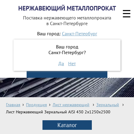
НЕРЖАВЕЮЩИЙ МЕТАЛЛОПРОКАТ
☰
Поставка нержавеющего металлопроката
в Санкт-Петербурге
Ваш город:
Санкт-Петербург
642-41-49
+7 (812)
Ваш город
642-41-48
+7 (812)
Санкт-Петербург?
Да
Нет
ЗАКАЗАТЬ ОБРАТНЫЙ ЗВОНОК
Главная
Продукция
Лист нержавеющий
Зеркальный
Лист Нержавеющий Зеркальный AISI 430 2х1250х2500
Каталог