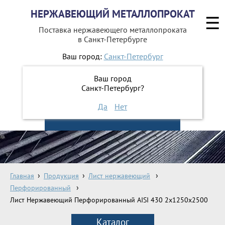
НЕРЖАВЕЮЩИЙ МЕТАЛЛОПРОКАТ
☰
Поставка нержавеющего металлопроката
в Санкт-Петербурге
Ваш город:
Санкт-Петербург
642-41-48
+7 (812)
Ваш город
642-41-49
+7 (812)
Санкт-Петербург?
Да
Нет
ЗАКАЗАТЬ ОБРАТНЫЙ ЗВОНОК
Главная
Продукция
Лист нержавеющий
Перфорированный
Лист Нержавеющий Перфорированный AISI 430 2х1250х2500
Каталог