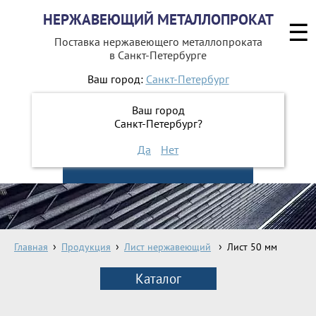
НЕРЖАВЕЮЩИЙ МЕТАЛЛОПРОКАТ
☰
Поставка нержавеющего металлопроката
в Санкт-Петербурге
Ваш город:
Санкт-Петербург
642-41-48
+7 (812)
Ваш город
642-41-49
+7 (812)
Санкт-Петербург?
Да
Нет
ЗАКАЗАТЬ ОБРАТНЫЙ ЗВОНОК
Главная
Продукция
Лист нержавеющий
Лист 50 мм
Каталог