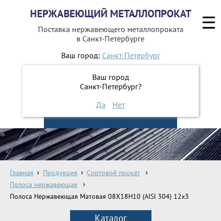
НЕРЖАВЕЮЩИЙ МЕТАЛЛОПРОКАТ
☰
Поставка нержавеющего металлопроката
в Санкт-Петербурге
Ваш город:
Санкт-Петербург
642-41-48
+7 (812)
Ваш город
642-41-49
+7 (812)
Санкт-Петербург?
Да
Нет
ЗАКАЗАТЬ ОБРАТНЫЙ ЗВОНОК
Главная
Продукция
Сортовой прокат
Полоса нержавеющая
Полоса Нержавеющая Матовая 08Х18Н10 (AISI 304) 12х3
Каталог