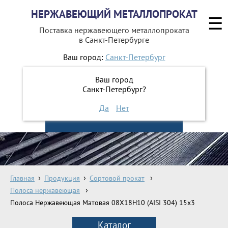
НЕРЖАВЕЮЩИЙ МЕТАЛЛОПРОКАТ
☰
Поставка нержавеющего металлопроката
в Санкт-Петербурге
Ваш город:
Санкт-Петербург
642-41-49
+7 (812)
Ваш город
642-41-48
+7 (812)
Санкт-Петербург?
Да
Нет
ЗАКАЗАТЬ ОБРАТНЫЙ ЗВОНОК
Главная
Продукция
Сортовой прокат
Полоса нержавеющая
Полоса Нержавеющая Матовая 08Х18Н10 (AISI 304) 15х3
Каталог