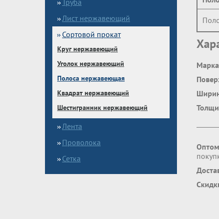
Труба
Лист нержавеющий
Поло
Сортовой прокат
Хар
Круг нержавеющий
Уголок нержавеющий
Марка
Полоса нержавеющая
Повер
Квадрат нержавеющий
Шири
Толщи
Шестигранник нержавеющий
Лента
Проволока
Оптом
покупк
Сетка
Доста
Скидк