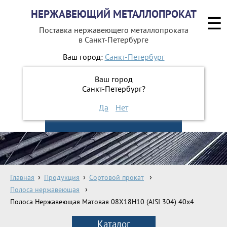
НЕРЖАВЕЮЩИЙ МЕТАЛЛОПРОКАТ
☰
Поставка нержавеющего металлопроката
в Санкт-Петербурге
Ваш город:
Санкт-Петербург
642-41-48
+7 (812)
Ваш город
642-41-49
+7 (812)
Санкт-Петербург?
Да
Нет
ЗАКАЗАТЬ ОБРАТНЫЙ ЗВОНОК
Главная
Продукция
Сортовой прокат
Полоса нержавеющая
Полоса Нержавеющая Матовая 08Х18Н10 (AISI 304) 40х4
Каталог