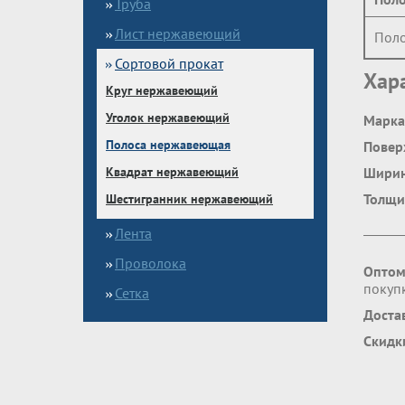
Труба
Лист нержавеющий
Поло
Сортовой прокат
Хар
Круг нержавеющий
Уголок нержавеющий
Марка
Полоса нержавеющая
Повер
Квадрат нержавеющий
Шири
Толщи
Шестигранник нержавеющий
Лента
Проволока
Оптом
покупк
Сетка
Доста
Скидк