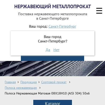
НЕРЖАВЕЮЩИЙ МЕТАЛЛОПРОКАТ
☰
Поставка нержавеющего металлопроката
в Санкт-Петербурге
Ваш город:
Санкт-Петербург
642-41-48
+7 (812)
Ваш город
642-41-49
+7 (812)
Санкт-Петербург?
Да
Нет
ЗАКАЗАТЬ ОБРАТНЫЙ ЗВОНОК
Главная
Продукция
Сортовой прокат
Полоса нержавеющая
Полоса Нержавеющая Матовая 08Х18Н10 (AISI 304) 50х6
Каталог