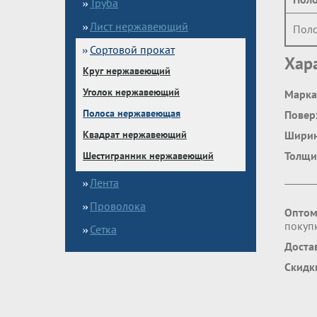
Труба
Лист нержавеющий
Поло
Сортовой прокат
Хар
Круг нержавеющий
Уголок нержавеющий
Марка
Полоса нержавеющая
Повер
Квадрат нержавеющий
Шири
Толщи
Шестигранник нержавеющий
Лента
Проволока
Оптом
покупк
Сетка
Доста
Скидк