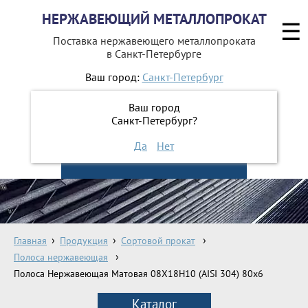
НЕРЖАВЕЮЩИЙ МЕТАЛЛОПРОКАТ
☰
Поставка нержавеющего металлопроката
в Санкт-Петербурге
Ваш город:
Санкт-Петербург
642-41-48
+7 (812)
Ваш город
642-41-49
+7 (812)
Санкт-Петербург?
Да
Нет
ЗАКАЗАТЬ ОБРАТНЫЙ ЗВОНОК
Главная
Продукция
Сортовой прокат
Полоса нержавеющая
Полоса Нержавеющая Матовая 08Х18Н10 (AISI 304) 80х6
Каталог