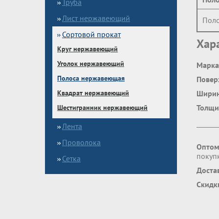
Труба
Лист нержавеющий
Поло
Сортовой прокат
Хар
Круг нержавеющий
Уголок нержавеющий
Марка
Полоса нержавеющая
Повер
Квадрат нержавеющий
Шири
Толщи
Шестигранник нержавеющий
Лента
Проволока
Оптом
покупк
Сетка
Доста
Скидк