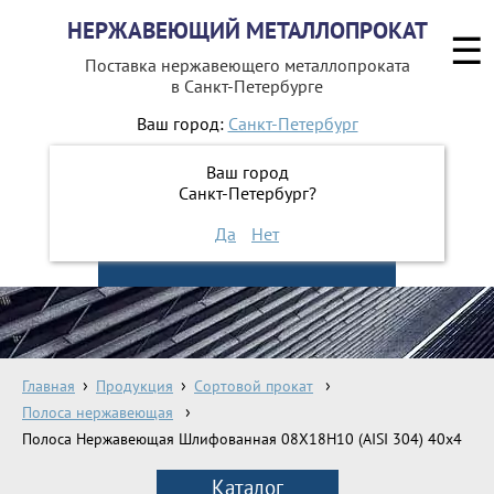
НЕРЖАВЕЮЩИЙ МЕТАЛЛОПРОКАТ
☰
Поставка нержавеющего металлопроката
в Санкт-Петербурге
Ваш город:
Санкт-Петербург
642-41-49
+7 (812)
Ваш город
642-41-48
+7 (812)
Санкт-Петербург?
Да
Нет
ЗАКАЗАТЬ ОБРАТНЫЙ ЗВОНОК
Главная
Продукция
Сортовой прокат
Полоса нержавеющая
Полоса Нержавеющая Шлифованная 08Х18Н10 (AISI 304) 40х4
Каталог