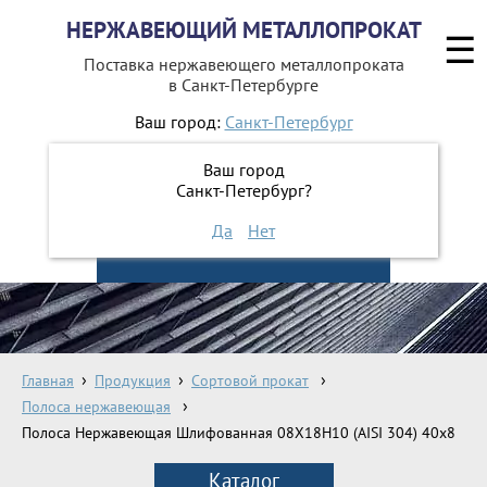
НЕРЖАВЕЮЩИЙ МЕТАЛЛОПРОКАТ
☰
Поставка нержавеющего металлопроката
в Санкт-Петербурге
Ваш город:
Санкт-Петербург
642-41-48
+7 (812)
Ваш город
642-41-49
+7 (812)
Санкт-Петербург?
Да
Нет
ЗАКАЗАТЬ ОБРАТНЫЙ ЗВОНОК
Главная
Продукция
Сортовой прокат
Полоса нержавеющая
Полоса Нержавеющая Шлифованная 08Х18Н10 (AISI 304) 40х8
Каталог