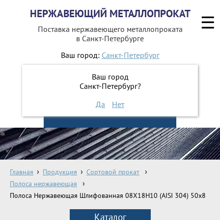
НЕРЖАВЕЮЩИЙ МЕТАЛЛОПРОКАТ
☰
Поставка нержавеющего металлопроката
в Санкт-Петербурге
Ваш город:
Санкт-Петербург
642-41-49
+7 (812)
Ваш город
642-41-48
+7 (812)
Санкт-Петербург?
Да
Нет
ЗАКАЗАТЬ ОБРАТНЫЙ ЗВОНОК
Главная
Продукция
Сортовой прокат
Полоса нержавеющая
Полоса Нержавеющая Шлифованная 08Х18Н10 (AISI 304) 50х8
Каталог