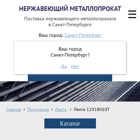
НЕРЖАВЕЮЩИЙ МЕТАЛЛОПРОКАТ
☰
Поставка нержавеющего металлопроката
в Санкт-Петербурге
Ваш город:
Санкт-Петербург
642-41-48
+7 (812)
Ваш город
642-41-49
+7 (812)
Санкт-Петербург?
Да
Нет
ЗАКАЗАТЬ ОБРАТНЫЙ ЗВОНОК
Главная
Продукция
Лента
Лента 12Х18Н10Т
Каталог